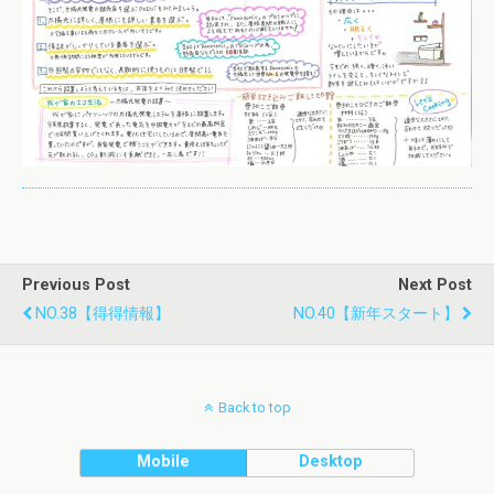
Previous Post
Next Post
NO.38【得得情報】
NO.40【新年スタート】
Back to top
Mobile
Desktop