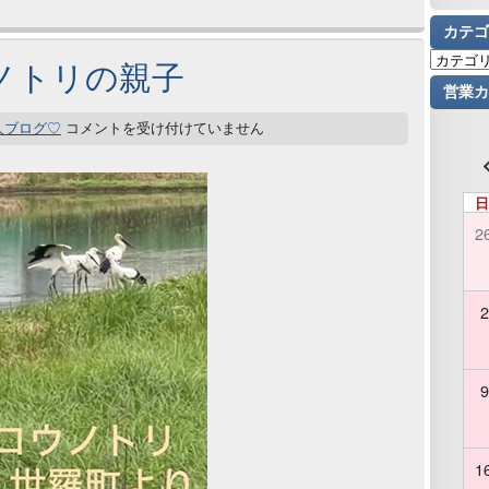
カテゴ
ノトリの親子
営業カ
人ブログ♡
コメントを受け付けていません
日
2
2
9
1