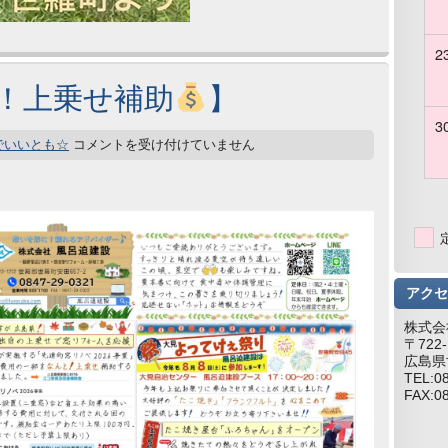
2
県！上乗せ補助
】
3
でいいとも☆
コメントを受け付けていません
アクセ
株式会
〒722-
広島県
TEL:0
FAX:0