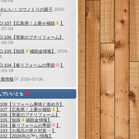
-08-06
かわいい！コウノトリの親子
2026-
7
NO.107【広島県！上乗せ補助
】
-07-04
NO.106【実家のプチリフォーム】
-06-09
O.105【知得
補助金情報】
2026-
4
NO.104【春リフォームの季節
】
-03-18
新着情報
2026-03-06
んでいいとも
.108【リフォーム事情と進め方】
.107【広島県！上乗せ補助
】
.106【実家のプチリフォーム】
.105【知得
補助金情報】
.104【春リフォームの季節
】
.103【お風呂の寒さ対策
】
.102【2026年の
い情報】