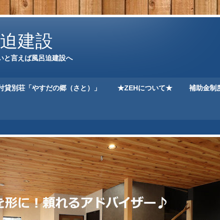
迫建設
いと言えば風呂迫建設へ
付貸別荘「やすだの郷（さと）」
★ZEHについて★
補助金制