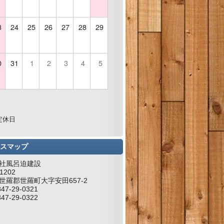
3
24
25
26
27
28
29
0
31
1
2
3
4
5
定休日
スマップ
社風呂迫建設
1202
世羅郡世羅町大字安田657-2
847-29-0321
847-29-0322