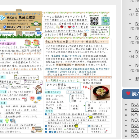
2026
07-0
2026
2026
N
04-2
2026
読
NO
NO
NO
NO
NO
NO
NO